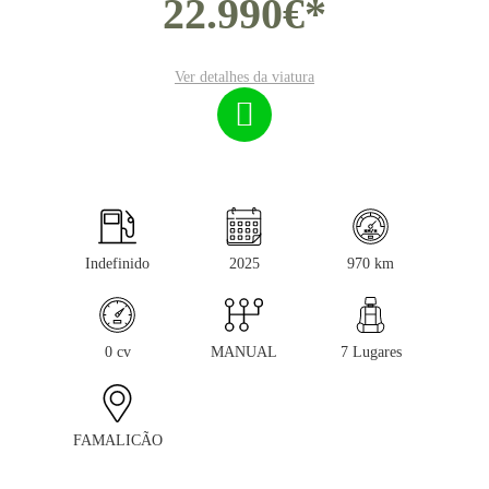
22.990€*
Ver detalhes da viatura
Indefinido
2025
970 km
0 cv
MANUAL
7 Lugares
FAMALICÃO