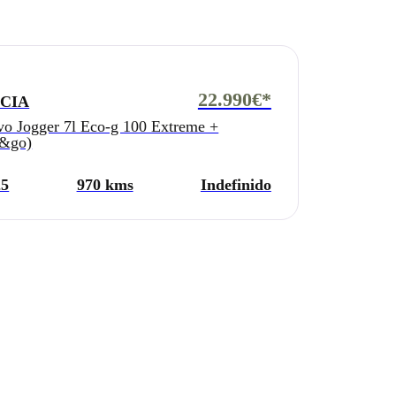
22.990€*
CIA
o Jogger 7l Eco-g 100 Extreme +
p&go)
25
970 kms
Indefinido