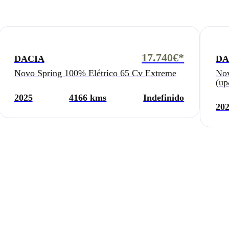
17.740€*
DACIA
DA
Novo Spring 100% Elétrico 65 Cv Extreme
Nov
(u
2025
4166 kms
Indefinido
20